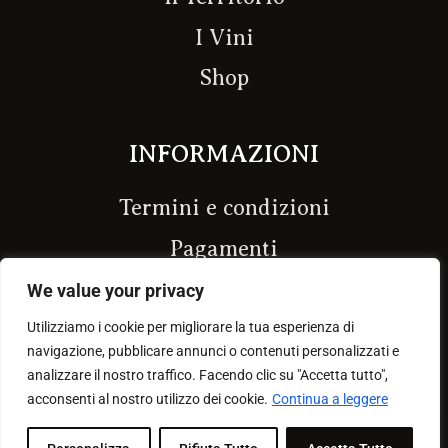
k
a
-
m
I Vini
f
Shop
INFORMAZIONI
Termini e condizioni
Pagamenti
Spedizioni e resi
We value your privacy
Privacy e cookie
Utilizziamo i cookie per migliorare la tua esperienza di
navigazione, pubblicare annunci o contenuti personalizzati e
analizzare il nostro traffico. Facendo clic su "Accetta tutto",
acconsenti al nostro utilizzo dei cookie.
Continua a leggere
Copyright © 2022 Vini De Stefano
Powered by Nazario Priore & EdoMar