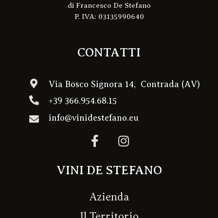
di Francesco De Stefano
P. IVA: 03135990640
CONTATTI
Via Bosco Signora 14, Contrada (AV)
+39 366.954.68.15
info@vinidestefano.eu
F
I
a
n
c
s
VINI DE STEFANO
e
t
b
a
o
g
Azienda
o
r
Il Territorio