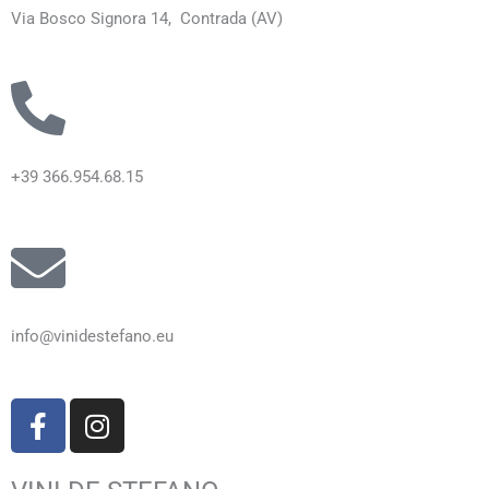
Via Bosco Signora 14, Contrada (AV)
+39 366.954.68.15
info@vinidestefano.eu
F
I
a
n
c
s