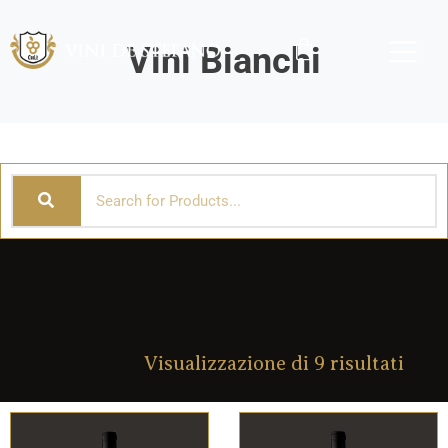
Vai
al
Cart
Vini Bianchi
contenuto
Ordi
in
Visualizzazione di 9 risultati
base
al
più
rece