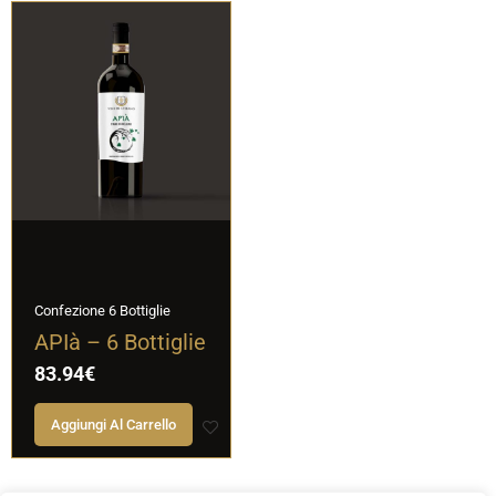
Confezione 6 Bottiglie
APIà – 6 Bottiglie
83.94
€
Aggiungi Al Carrello