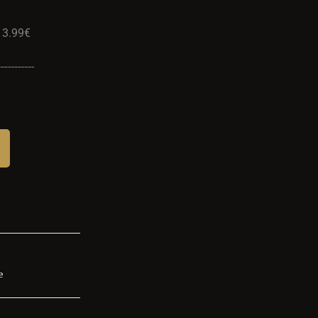
13.99
€
e