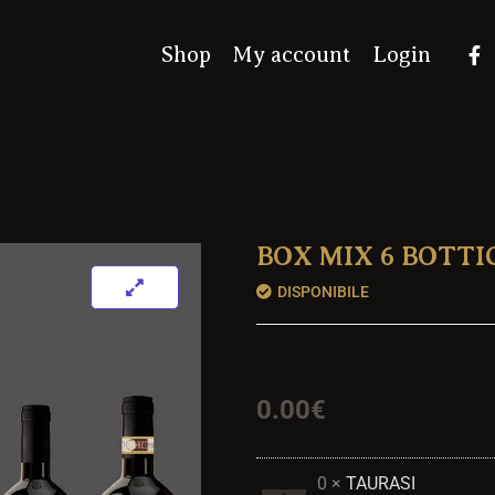
F
Shop
My account
Login
a
c
e
b
o
o
k
-
f
BOX MIX 6 BOTTI
DISPONIBILE
0.00
€
Box
0 ×
TAURASI